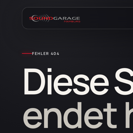
FEHLER 404
Diese 
endet h