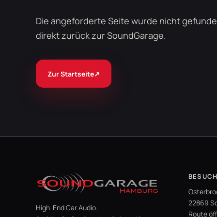
Die angeforderte Seite wurde nicht gefunde
direkt zurück zur SoundGarage.
Zur Startseite
↗
BESUC
Osterbro
22869 Sc
High-End Car Audio.
Route öf