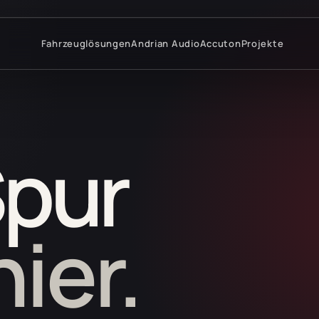
Fahrzeuglösungen
Andrian Audio
Accuton
Projekte
Spur
ier.