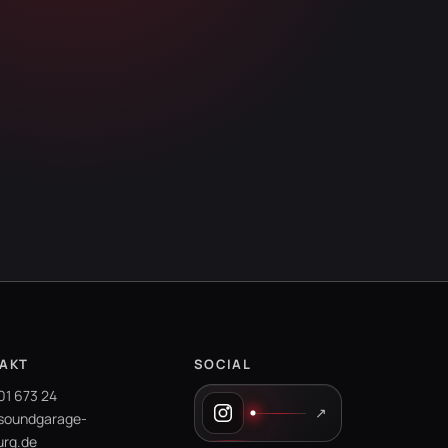
AKT
SOCIAL
01 673 24
↗
soundgarage-
rg.de